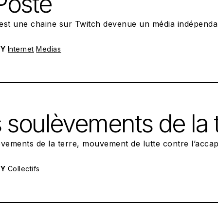
Poste
est une chaine sur Twitch devenue un média indépendan
RY
Internet
Medias
POSTED ON:
01/07/2023
 soulèvements de la 
vements de la terre, mouvement de lutte contre l’accap
RY
Collectifs
POSTED ON:
21/06/2023