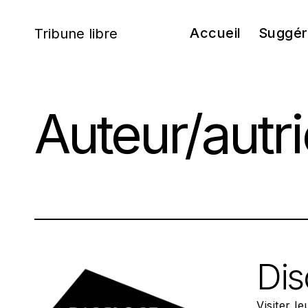
Accueil
Suggér
Tribune libre
Skip
to
content
Auteur/autri
Dis
Visiter l