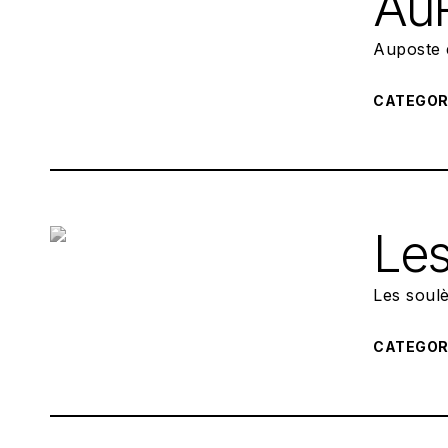
Au
Auposte 
CATEGO
Les
Les soulè
CATEGO