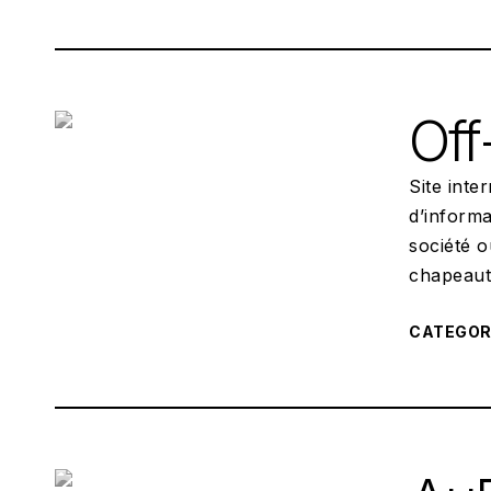
Off
Site inte
d’informa
société o
chapeaut
CATEGO