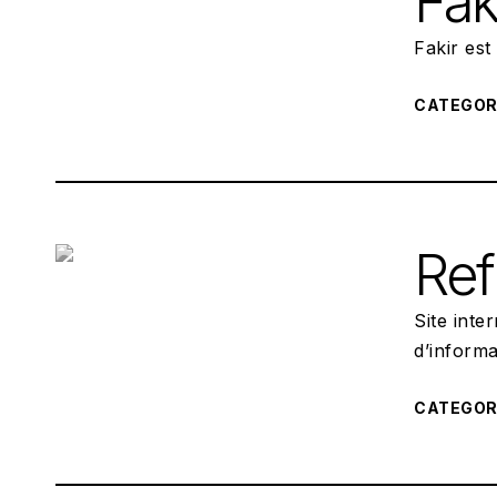
Fak
Fakir es
CATEGO
Ref
Site inte
d’informa
CATEGO