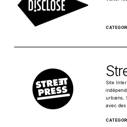
CATEGO
Str
Site Int
indépenda
urbains. 
avec des
CATEGO