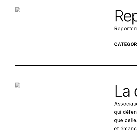
Rep
Reporterr
CATEGO
La 
Associati
qui défen
que celle
et émanc