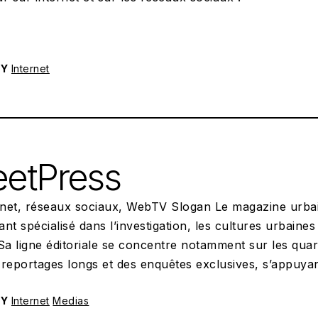
RY
Internet
POSTED ON:
30/12/2025
eetPress
ernet, réseaux sociaux, WebTV Slogan Le magazine urba
nt spécialisé dans l’investigation, les cultures urbaines 
Sa ligne éditoriale se concentre notamment sur les qua
 reportages longs et des enquêtes exclusives, s’appuya
RY
Internet
Medias
POSTED ON:
13/09/2025