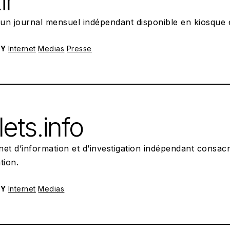
ir
t un journal mensuel indépendant disponible en kiosque
RY
Internet
Medias
Presse
POSTED ON:
27/10/2022
lets.info
rnet d’information et d’investigation indépendant consa
tion.
RY
Internet
Medias
POSTED ON:
26/10/2022