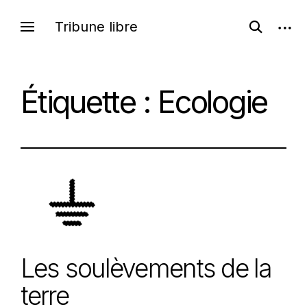
Skip
open
Tribune libre
open
to
search
sideb
content
form
Étiquette :
Ecologie
Les soulèvements de la
terre