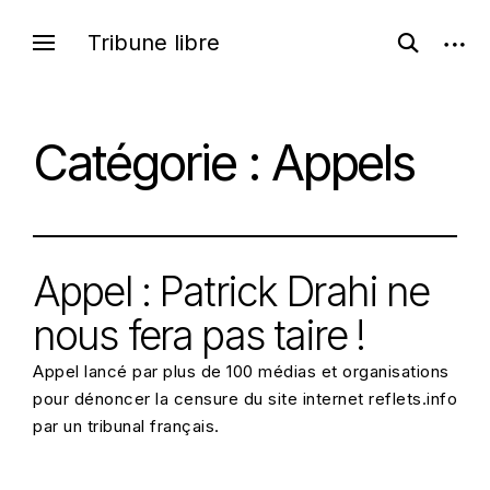
Skip
open
Tribune libre
open
to
search
sideb
content
form
Catégorie :
Appels
Appel : Patrick Drahi ne
nous fera pas taire !
Appel lancé par plus de 100 médias et organisations
pour dénoncer la censure du site internet reflets.info
par un tribunal français.